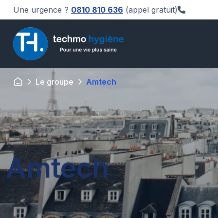
Une urgence ?
0810 810 636
(appel gratuit)
Le groupe
Amtech
Amtech