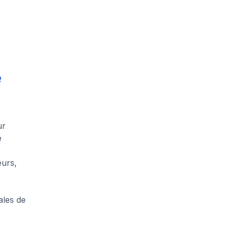
e
ur
e
eurs,
ales de