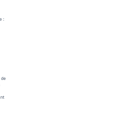
 :
 de
n
ont