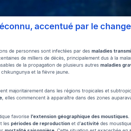
éconnu, accentué par le chang
ions de personnes sont infectées par des
maladies transmi
centaines de milliers de décès, principalement dus à la malar
sables de la propagation de plusieurs autres
maladies gra
e chikungunya et la fièvre jaune.
ent majoritairement dans les régions tropicales et subtropic
e
, elles commencent à apparaître dans des zones auparav
tique favorise
l’extension géographique des moustiques
.
t les
périodes de reproduction
et d’
activité
des moustiques
ur
mortalité saisonnière
. Cette situation est exacerbée en