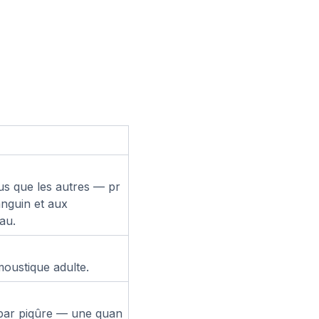
s
us que les autres — pr
nguin et aux
eau.
moustique adulte.
par piqûre — une quan