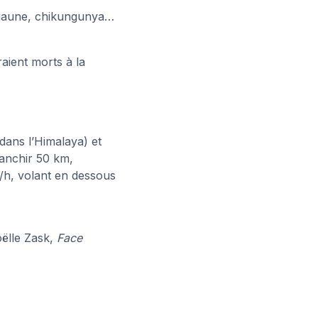
re jaune, chikungunya…
aient morts à la
dans l’Himalaya) et
ranchir 50 km,
/h, volant en dessous
ëlle Zask,
Face