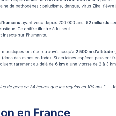
taine de pathogènes : paludisme, dengue, virus Zika, fièv
 d’humains
ayant vécu depuis 200 000 ans,
52 milliards
ser
stique. Ce chiffre illustre à lui seul
et insecte sur l’humanité.
 moustiques ont été retrouvés jusqu’à
2 500 m d’altitude
(
r
(dans des mines en Inde). Si certaines espèces peuvent f
voluent rarement au-delà de
6 km
à une vitesse de 2 à 3 km
lus de gens en 24 heures que les requins en 100 ans.”
— Jo
tion en France