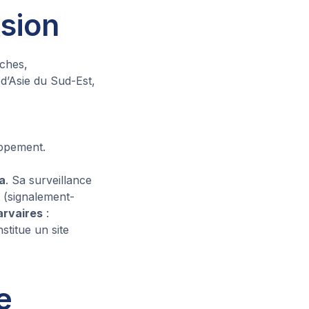
ssion
nches,
e d’Asie du Sud-Est,
oppement.
ka
. Sa surveillance
t (signalement-
larvaires
:
stitue un site
te