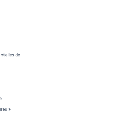
ntielles de
té
igres »