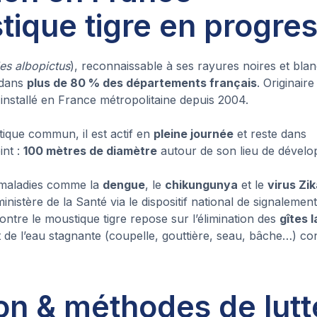
stique tigre en progre
es albopictus
), reconnaissable à ses rayures noires et bla
 dans
plus de 80 % des départements français
. Originair
t installé en France métropolitaine depuis 2004.
ique commun, il est actif en
pleine journée
et reste dans
int :
100 mètres de diamètre
autour de son lieu de dével
s maladies comme la
dengue
, le
chikungunya
et le
virus Zi
nistère de la Santé via le dispositif national de signalemen
contre le moustique tigre repose sur l’élimination des
gîtes 
 de l’eau stagnante (coupelle, gouttière, seau, bâche…) con
on & méthodes de lut