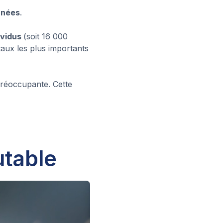
nnées
.
dividus
(soit 16 000
taux les plus importants
préoccupante. Cette
utable