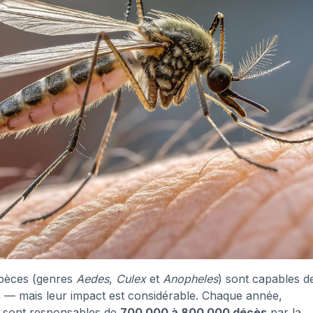
spèces (genres
Aedes
,
Culex
et
Anopheles
) sont capables d
n — mais leur impact est considérable. Chaque année,
s sont responsables de
700 000 à 800 000 décès
par la