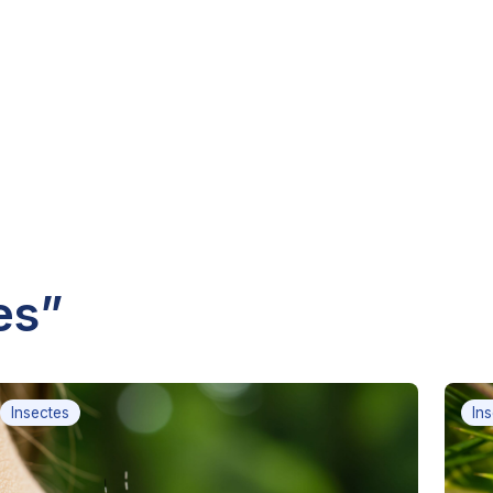
es”
Insectes
In