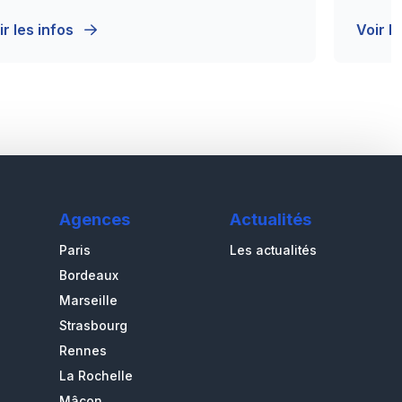
ir les infos
Voir l
Agences
Actualités
Paris
Les actualités
Bordeaux
Marseille
Strasbourg
Rennes
La Rochelle
Mâcon