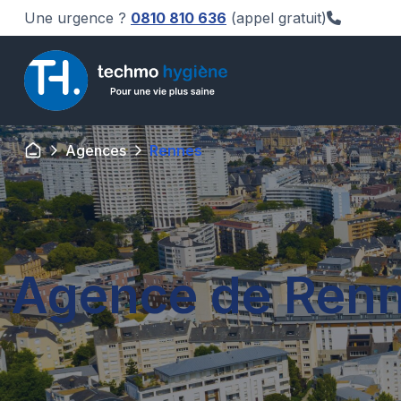
Une urgence ?
0810 810 636
(appel gratuit)
Agences
Rennes
Agence de Ren