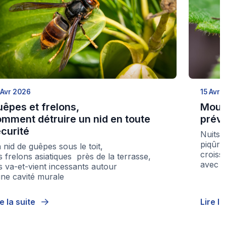
 Avr 2026
15 Avr 
êpes et frelons,
Moust
mment détruire un nid en toute
préve
curité
Nuits 
piqûre
 nid de guêpes sous le toit,
croiss
s frelons asiatiques près de la terrasse,
avec l
s va-et-vient incessants autour
une cavité murale
re la suite
Lire l