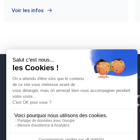
Voir les infos
Nos offr
Rongeurs
Hygiène de
Hygiène de 
Groupe Techmo Hygiène
23 avenue Albert Einstein B.P. 57
Insectes
Z.I. du Coudray
Volatiles
93151 Le Blanc Mesnil cedex
Bois