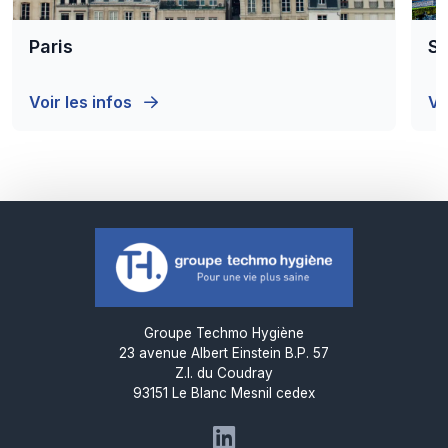
Paris
St
Voir les infos
Vo
Groupe Techmo Hygiène
23 avenue Albert Einstein B.P. 57
Z.I. du Coudray
93151 Le Blanc Mesnil cedex