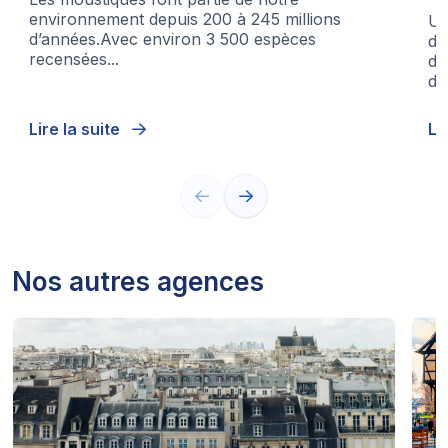
environnement depuis 200 à 245 millions
Un
d’années.Avec environ 3 500 espèces
de
recensées...
de
d’
Lire la suite
Li
Nos autres agences