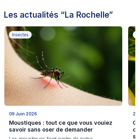
Les actualités “La Rochelle”
Insectes
I
09 Juin 2026
29
Moustiques : tout ce que vous vouiez
Gu
savoir sans oser de demander
co
sé
Les moustiques font partie de notre