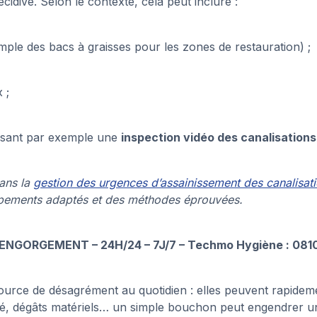
cidive. Selon le contexte, cela peut inclure :
ple des bacs à graisses pour les zones de restauration) ;
 ;
osant par exemple une
inspection vidéo des canalisations
ans la
gestion des urgences d’assainissement des canalisat
quipements adaptés et des méthodes éprouvées.
SENGORGEMENT – 24H/24 – 7J/7 – Techmo Hygiène : 081
ource de désagrément au quotidien : elles peuvent rapide
té, dégâts matériels… un simple bouchon peut engendrer 