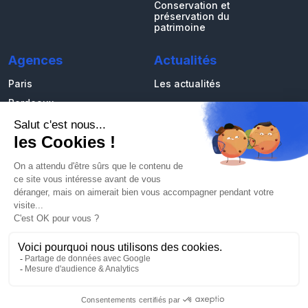
Conservation et
préservation du
patrimoine
Agences
Actualités
Paris
Les actualités
Bordeaux
Marseille
Strasbourg
Rennes
La Rochelle
Mâcon
Politique de confidentialité
Mentions légales
Les cookies
Demande de données personnelles
Copyright 2026 ©
TECHMO HYGIÈNE
Réalisation et
hébergement par